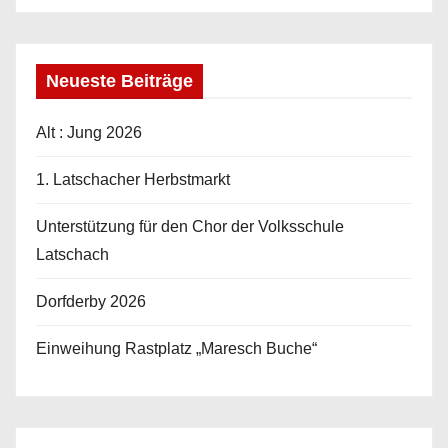
ä
g
e
Neueste Beiträge
Alt : Jung 2026
1. Latschacher Herbstmarkt
Unterstützung für den Chor der Volksschule
Latschach
Dorfderby 2026
Einweihung Rastplatz „Maresch Buche“