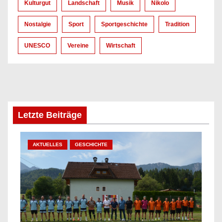
Kulturgut
Landschaft
Musik
Nikolo
Nostalgie
Sport
Sportgeschichte
Tradition
UNESCO
Vereine
Wirtschaft
Letzte Beiträge
AKTUELLES
GESCHICHTE