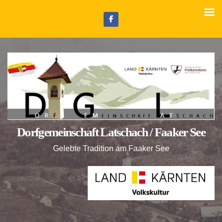
Z
u
m
I
n
h
a
l
t
Dorfgemeinschaft Latschach / Faaker See
s
p
Gelebte Tradition am Faaker See
r
i
n
g
e