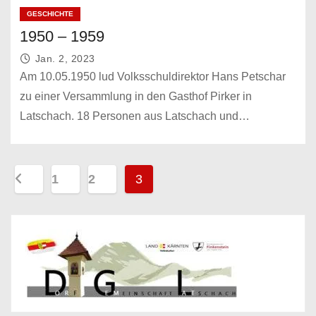
GESCHICHTE
1950 – 1959
Jan. 2, 2023
Am 10.05.1950 lud Volksschuldirektor Hans Petschar
zu einer Versammlung in den Gasthof Pirker in
Latschach. 18 Personen aus Latschach und…
S
1
2
3
e
i
t
e