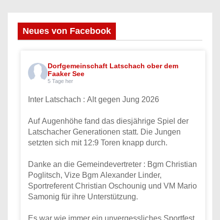
n
n
Neues von Facebook
u
m
Dorfgemeinschaft Latschach ober dem
Faaker See
5 Tage her
m
Inter Latschach : Alt gegen Jung 2026
e
Auf Augenhöhe fand das diesjährige Spiel der
r
Latschacher Generationen statt. Die Jungen
setzten sich mit 12:9 Toren knapp durch.
i
Danke an die Gemeindevertreter : Bgm Christian
e
Poglitsch, Vize Bgm Alexander Linder,
Sportreferent Christian Oschounig und VM Mario
r
Samonig für ihre Unterstützung.
u
Es war wie immer ein unvergessliches Sportfest