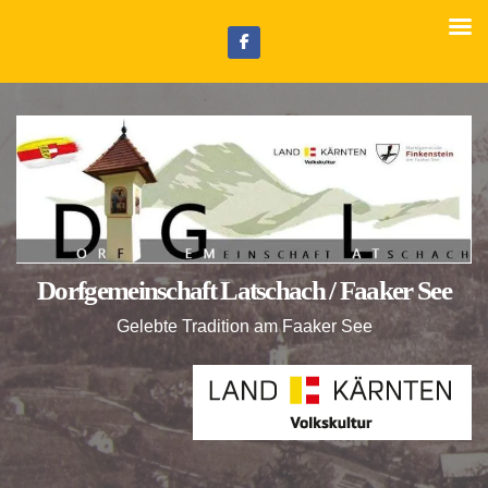
Z
u
m
I
n
h
a
l
t
Dorfgemeinschaft Latschach / Faaker See
s
p
Gelebte Tradition am Faaker See
r
i
n
g
e