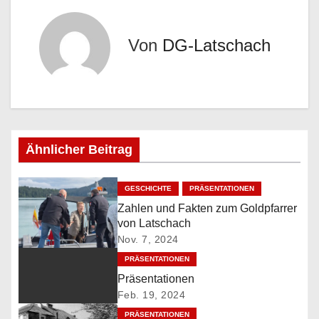
e
i
Von
DG-Latschach
t
r
a
Ähnlicher Beitrag
g
s
GESCHICHTE
PRÄSENTATIONEN
Zahlen und Fakten zum Goldpfarrer
n
von Latschach
a
Nov. 7, 2024
PRÄSENTATIONEN
v
Präsentationen
Feb. 19, 2024
i
PRÄSENTATIONEN