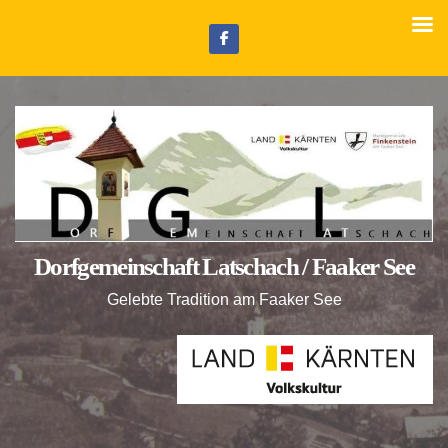
Z
u
m
I
n
h
a
l
t
Dorfgemeinschaft Latschach / Faaker See
s
p
Gelebte Tradition am Faaker See
r
i
n
g
e