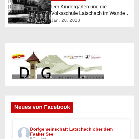
g
Der Kindergarten und die
Volksschule Latschach im Wandel
a
der Zeit (2019 + 2023)
Jan. 20, 2023
t
i
o
n
Neues von Facebook
Dorfgemeinschaft Latschach ober dem
Faaker See
5 Tage her