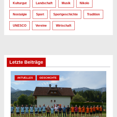
Kulturgut
Landschaft
Musik
Nikolo
Nostalgie
Sport
Sportgeschichte
Tradition
UNESCO
Vereine
Wirtschaft
Letzte Beiträge
AKTUELLES
GESCHICHTE