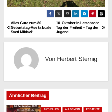
Alles Gute zum 80.
10. Oktober in Latschach:
B
Geburtstag-Vse ta buale
Tag der Freiheit – Tag der
Sveti Miklavž
Jugend
e
i
t
Von
Herbert Sternig
r
a
g
Ähnlicher Beitrag
s
n
AKTUELLES
ALLGEMEIN
PROJEKTE