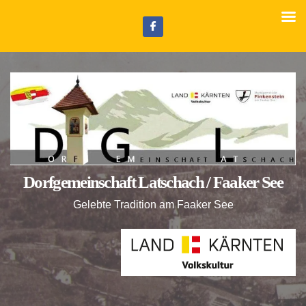
Z
u
m
I
n
h
a
l
t
Dorfgemeinschaft Latschach / Faaker See
s
p
Gelebte Tradition am Faaker See
r
i
n
g
e