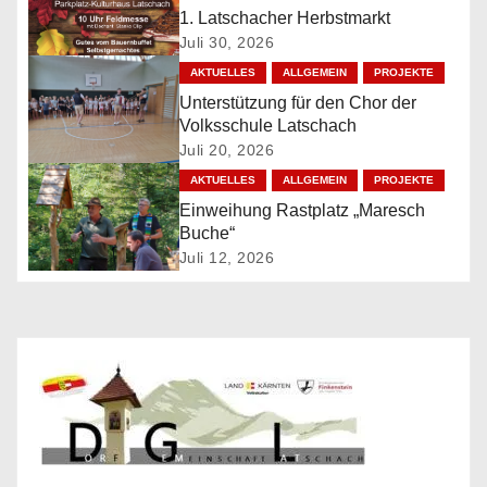
1. Latschacher Herbstmarkt
a
Juli 30, 2026
v
AKTUELLES
ALLGEMEIN
PROJEKTE
Unterstützung für den Chor der
i
Volksschule Latschach
Juli 20, 2026
g
AKTUELLES
ALLGEMEIN
PROJEKTE
a
Einweihung Rastplatz „Maresch
Buche“
t
Juli 12, 2026
i
o
n