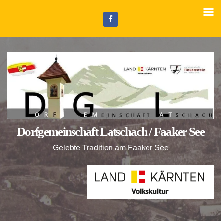
Z
u
m
I
n
h
a
l
t
Dorfgemeinschaft Latschach / Faaker See
s
p
Gelebte Tradition am Faaker See
r
i
n
g
e