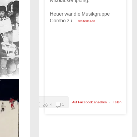
Nikolausempfang.
Heuer war die Musikgruppe
Combo zu
...
weiterlesen
4
Auf Facebook ansehen
·
Teilen
4
1
2