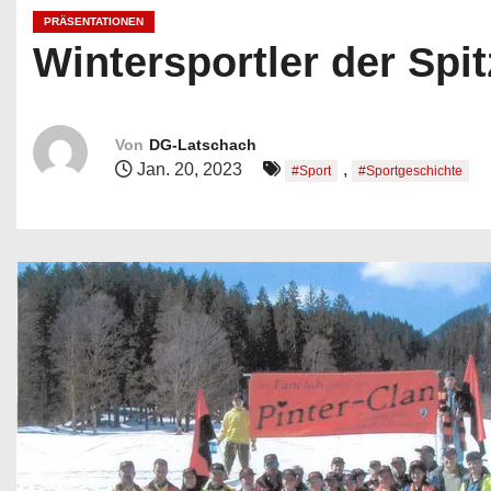
n
PRÄSENTATIONEN
Wintersportler der Spi
Von
DG-Latschach
Jan. 20, 2023
,
#Sport
#Sportgeschichte