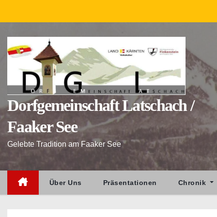
Z
u
m
I
n
h
a
Dorfgemeinschaft Latschach /
l
t
Faaker See
s
p
Gelebte Tradition am Faaker See
r
i
n
Über Uns
Präsentationen
Chronik
g
e